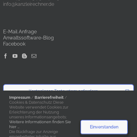
info@kanzleirechner.de
E-Mail Anfrage
Anwaltssoftware-Blog
Facebook
Kostenloses Testsystem anfordern
Impressum
/
Barrierefreiheit
/
Cookies & Datenschutz: Diese
Website verwendet Cookies zur
Angebot anfordern
Erleichterung der Nutzung
unseres Informationsangebots;
Weitere Informationen finden Sie
Einverstanden
hier ...
Die Rückfrage zur Anzeige
eingebetteter Inhalte aus