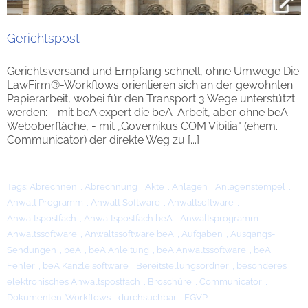
Gerichtspost
Gerichtsversand und Empfang schnell, ohne Umwege Die
LawFirm®-Workflows orientieren sich an der gewohnten
Papierarbeit, wobei für den Transport 3 Wege unterstützt
werden: - mit beA.expert die beA-Arbeit, aber ohne beA-
Weboberfläche, - mit „Governikus COM Vibilia" (ehem.
Communicator) der direkte Weg zu [...]
Tags:
Abrechnen
,
Abrechnung
,
Akte
,
Anlagen
,
Anlagenstempel
,
Anwalt Programm
,
Anwalt Software
,
Anwaltsoftware
,
Anwaltspostfach
,
Anwaltspostfach beA
,
Anwaltsprogramm
,
Anwaltssoftware
,
Anwaltssoftware beA
,
Aufgaben
,
Ausgangs-
Sendungen
,
beA
,
beA Anleitung
,
beA Anwaltssoftware
,
beA
Fehler
,
beA Kanzleisoftware
,
Bereitstellungsordner
,
besonderes
elektronisches Anwaltspostfach
,
Broschüre
,
Communicator
,
Dokumenten-Workflows
,
durchsuchbar
,
EGVP
,