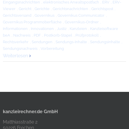
Eingangsnachrichten
,
elektronisches Anwaltspostfach
,
ERV
,
ERV-
Viewer
,
Gericht
,
Gerichte
,
Gerichtsnachrichten
,
Gerichtspost
,
Gerichtsversand
,
Governikus
,
Governikus Communicator
,
Governikus Programmoberfläche
,
Governikus-Ordner
,
Informationen
,
Innovationen
,
Justiz
,
Kanzleien
,
Kanzleisoftware
beA
,
Nachweis
,
PDF
,
Postkorb-Stapel
,
Prüfprotokoll
,
Rechtsverkehr
,
Sendungen
,
Sendungs-Inhalte
,
Sendungsinhalte
,
Sendungsnachweis
,
Vorbereitung
Weiterlesen
kanzleirechner.de GmbH
Matthiasstraße 2
50226 Frechen