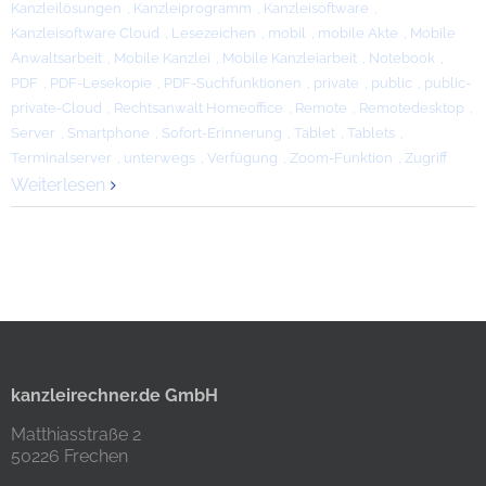
Kanzleilösungen
,
Kanzleiprogramm
,
Kanzleisoftware
,
Kanzleisoftware Cloud
,
Lesezeichen
,
mobil
,
mobile Akte
,
Mobile
Anwaltsarbeit
,
Mobile Kanzlei
,
Mobile Kanzleiarbeit
,
Notebook
,
PDF
,
PDF-Lesekopie
,
PDF-Suchfunktionen
,
private
,
public
,
public-
private-Cloud
,
Rechtsanwalt Homeoffice
,
Remote
,
Remotedesktop
,
Server
,
Smartphone
,
Sofort-Erinnerung
,
Tablet
,
Tablets
,
Terminalserver
,
unterwegs
,
Verfügung
,
Zoom-Funktion
,
Zugriff
Weiterlesen
kanzleirechner.de GmbH
Matthiasstraße 2
50226 Frechen