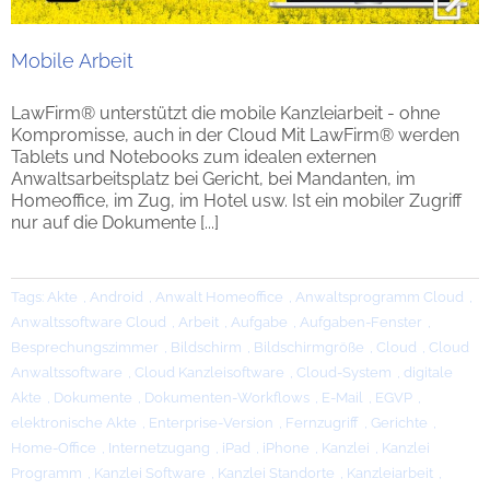
Mobile Arbeit
LawFirm® unterstützt die mobile Kanzleiarbeit - ohne
Kompromisse, auch in der Cloud Mit LawFirm® werden
Tablets und Notebooks zum idealen externen
Anwaltsarbeitsplatz bei Gericht, bei Mandanten, im
Homeoffice, im Zug, im Hotel usw. Ist ein mobiler Zugriff
nur auf die Dokumente [...]
Tags:
Akte
,
Android
,
Anwalt Homeoffice
,
Anwaltsprogramm Cloud
,
Anwaltssoftware Cloud
,
Arbeit
,
Aufgabe
,
Aufgaben-Fenster
,
Besprechungszimmer
,
Bildschirm
,
Bildschirmgröße
,
Cloud
,
Cloud
Anwaltssoftware
,
Cloud Kanzleisoftware
,
Cloud-System
,
digitale
Akte
,
Dokumente
,
Dokumenten-Workflows
,
E-Mail
,
EGVP
,
elektronische Akte
,
Enterprise-Version
,
Fernzugriff
,
Gerichte
,
Home-Office
,
Internetzugang
,
iPad
,
iPhone
,
Kanzlei
,
Kanzlei
Programm
,
Kanzlei Software
,
Kanzlei Standorte
,
Kanzleiarbeit
,