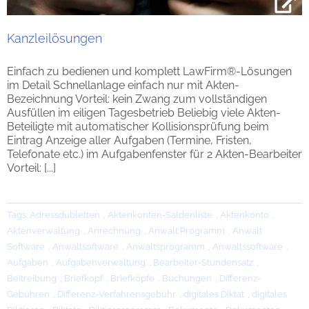
Kanzleilösungen
Einfach zu bedienen und komplett LawFirm®-Lösungen
im Detail Schnellanlage einfach nur mit Akten-
Bezeichnung Vorteil: kein Zwang zum vollständigen
Ausfüllen im eiligen Tagesbetrieb Beliebig viele Akten-
Beteiligte mit automatischer Kollisionsprüfung beim
Eintrag Anzeige aller Aufgaben (Termine, Fristen,
Telefonate etc.) im Aufgabenfenster für 2 Akten-Bearbeiter
Vorteil: [...]
Tags:
Adressdubletten
,
Aktenkonten-Saldenliste
,
Aktenkonto
,
Aktenverwaltung
,
Anrechnung
,
Anwalt Programm
,
Anwalt
Software
,
Anwaltsoftware
,
Anwaltsprogramm
,
Anwaltssoftware
,
Aufgaben
,
Aufgabenverwaltung
,
Bearbeiter-Stundensatz
,
Beitreibung
,
Briefkopf
,
Briefköpfe
,
Buchungen
,
Differenz-
Gebühren
,
Differenz-Verfahrensgebühr
,
digitales Diktat
,
digitales