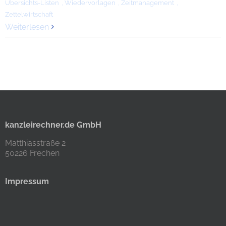
Übersichts-Listen
,
Wiedervorlagen
,
Zeitmanagement
,
Zettelwirtschaft
Weiterlesen
kanzleirechner.de GmbH
Matthiasstraße 2
50226 Frechen
Impressum