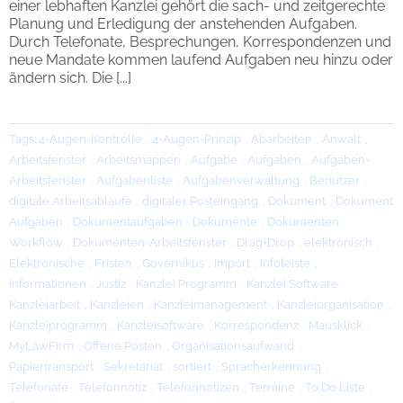
einer lebhaften Kanzlei gehört die sach- und zeitgerechte
Planung und Erledigung der anstehenden Aufgaben.
Durch Telefonate, Besprechungen, Korrespondenzen und
neue Mandate kommen laufend Aufgaben neu hinzu oder
ändern sich. Die [...]
Tags:
4-Augen-Kontrolle
,
4-Augen-Prinzip
,
Abarbeiten
,
Anwalt
,
Arbeitsfenster
,
Arbeitsmappen
,
Aufgabe
,
Aufgaben
,
Aufgaben-
Arbeitsfenster
,
Aufgabenliste
,
Aufgabenverwaltung
,
Benutzer
,
digitale Arbeitsabläufe
,
digitaler Posteingang
,
Dokument
,
Dokument
Aufgaben
,
Dokumentaufgaben
,
Dokumente
,
Dokumenten
Workflow
,
Dokumenten-Arbeitsfenster
,
Drag+Drop
,
elektronisch
,
Elektronische
,
Fristen
,
Governikus
,
Import
,
Infoleiste
,
Informationen
,
Justiz
,
Kanzlei Programm
,
Kanzlei Software
,
Kanzleiarbeit
,
Kanzleien
,
Kanzleimanagement
,
Kanzleiorganisation
,
Kanzleiprogramm
,
Kanzleisoftware
,
Korrespondenz
,
Mausklick
,
MyLawFirm
,
Offene Posten
,
Organisationsaufwand
,
Papiertransport
,
Sekretariat
,
sortiert
,
Spracherkennung
,
Telefonate
,
Telefonnotiz
,
Telefonnotizen
,
Termine
,
To Do Liste
,