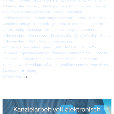
Diktieren
,
Diktate
,
Diktierprogramm
,
Dokumente
,
Dokumenten-
Arbeitsfenster
,
E-Mail
,
EDA-Dateien
,
elektronischer Mahnbescheid
,
elektronisches Mahnverfahren
,
Forderungskonten
,
Forderungskonto
,
Formulierungs-Automatik
,
Fristen
,
Gebühren
,
Gebühreneinträge
,
Honorarklage
,
Inkasso Rechner
,
integrierte
Vollstreckung
,
Kappung
,
Kostenberechnung
,
Liquidation
,
Mahnverfahren
,
Mahnwesen
,
Nebenkosten
,
Offene Posten
,
Online
Mahnverfahren
,
PDF
,
Rechnungserstellung
,
Rechtsanwaltsvergütungsgesetz
,
RVG
,
RVG Rechner
,
RVG-
Gebühren
,
Spracherkennung
,
Standard-Mahnschreiben
,
Standard-
Schreiben
,
Standardgebühren
,
Standardtexte
,
Stundensatz
,
Termine
,
Wiedervorlage Software
,
Workflow-Fenster
,
Workflows
,
Zwangsvollstreckung
Weiterlesen