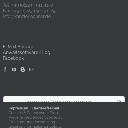
Tel.: +49 (0)2234 911 41-0
Fax: +49 (0)2234 911 41-29
info@kanzleirechner.de
E-Mail Anfrage
Anwaltssoftware-Blog
Facebook
Kostenloses Testsystem anfordern
Impressum
/
Barrierefreiheit
/
Cookies & Datenschutz: Diese
Website verwendet Cookies zur
Angebot anfordern
Erleichterung der Nutzung
unseres Informationsangebots;