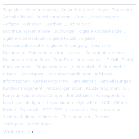
Tags:
Akte
,
Aktenerkennung
,
Antworten-Knopf
,
Anwalt Programm
,
Anwaltsoftware
,
Anwaltsprogramm
,
Arbeit
,
Arbeitsmappen
,
Aufgabe
,
Aufgaben
,
Bescheid
,
Buchhaltung
,
Buchhaltungskenntnisse
,
Buchungen
,
digitale Anwaltskanzlei
,
digitale Arbeitsabläufe
,
digitale Kanzlei
,
digitale
Rechtsanwaltskanzlei
,
digitaler Posteingang
,
Dokument
,
Dokumente
,
Dokumenten-Arbeitsfenster
,
Dokumenten-Viewer
,
Dokumenten-Workflows
,
Drag+Drop
,
durchsuchbar
,
E-Mail
,
E-Mail
Korrespondenz
,
Eingangsstempel
,
elektronisch
,
Elektronische
,
Fristen
,
Gerichtspost
,
Gerichtsverhandlungen
,
Infoleiste
,
Informationen
,
Kanzlei Programm
,
Kanzleiarbeit
,
Kanzleilösungen
,
Kanzleimanagement
,
Kanzleiorganisation
,
Kanzleiprogramm
,
KI
,
Kommunikations-Verbindungen
,
Kontaktdaten
,
Korrespondenz
,
künstliche Intelligenz
,
Liquidationen
,
MyLawFirm
,
OCR
,
Offene
Posten
,
Papierakte
,
PDF
,
PDF-Lesezeichen
,
Registernummer
,
Sachbearbeitung
,
Sekretariat
,
Telefonnotizen
,
Termine
,
Verfügung
,
Verfügungen
Weiterlesen