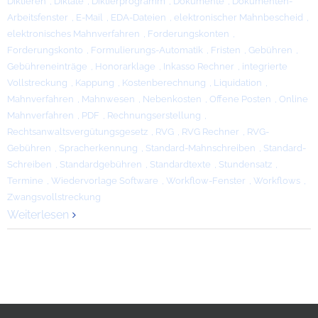
Diktieren
,
Diktate
,
Diktierprogramm
,
Dokumente
,
Dokumenten-
Arbeitsfenster
,
E-Mail
,
EDA-Dateien
,
elektronischer Mahnbescheid
,
elektronisches Mahnverfahren
,
Forderungskonten
,
Forderungskonto
,
Formulierungs-Automatik
,
Fristen
,
Gebühren
,
Gebühreneinträge
,
Honorarklage
,
Inkasso Rechner
,
integrierte
Vollstreckung
,
Kappung
,
Kostenberechnung
,
Liquidation
,
Mahnverfahren
,
Mahnwesen
,
Nebenkosten
,
Offene Posten
,
Online
Mahnverfahren
,
PDF
,
Rechnungserstellung
,
Rechtsanwaltsvergütungsgesetz
,
RVG
,
RVG Rechner
,
RVG-
Gebühren
,
Spracherkennung
,
Standard-Mahnschreiben
,
Standard-
Schreiben
,
Standardgebühren
,
Standardtexte
,
Stundensatz
,
Termine
,
Wiedervorlage Software
,
Workflow-Fenster
,
Workflows
,
Zwangsvollstreckung
Weiterlesen