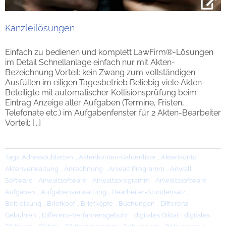
Kanzleilösungen
Einfach zu bedienen und komplett LawFirm®-Lösungen
im Detail Schnellanlage einfach nur mit Akten-
Bezeichnung Vorteil: kein Zwang zum vollständigen
Ausfüllen im eiligen Tagesbetrieb Beliebig viele Akten-
Beteiligte mit automatischer Kollisionsprüfung beim
Eintrag Anzeige aller Aufgaben (Termine, Fristen,
Telefonate etc.) im Aufgabenfenster für 2 Akten-Bearbeiter
Vorteil: [...]
Tags:
Adressdubletten
,
Aktenkonten-Saldenliste
,
Aktenkonto
,
Aktenverwaltung
,
Anrechnung
,
Anwalt Programm
,
Anwalt
Software
,
Anwaltsoftware
,
Anwaltsprogramm
,
Anwaltssoftware
,
Aufgaben
,
Aufgabenverwaltung
,
Bearbeiter-Stundensatz
,
Beitreibung
,
Briefkopf
,
Briefköpfe
,
Buchungen
,
Differenz-
Gebühren
,
Differenz-Verfahrensgebühr
,
digitales Diktat
,
digitales