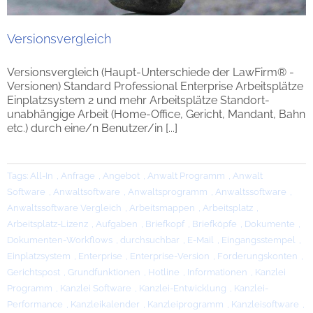
Versionsvergleich
Versionsvergleich (Haupt-Unterschiede der LawFirm® -
Versionen) Standard Professional Enterprise Arbeitsplätze
Einplatzsystem 2 und mehr Arbeitsplätze Standort-
unabhängige Arbeit (Home-Office, Gericht, Mandant, Bahn
etc.) durch eine/n Benutzer/in [...]
Tags:
All-In
,
Anfrage
,
Angebot
,
Anwalt Programm
,
Anwalt
Software
,
Anwaltsoftware
,
Anwaltsprogramm
,
Anwaltssoftware
,
Anwaltssoftware Vergleich
,
Arbeitsmappen
,
Arbeitsplatz
,
Arbeitsplatz-Lizenz
,
Aufgaben
,
Briefkopf
,
Briefköpfe
,
Dokumente
,
Dokumenten-Workflows
,
durchsuchbar
,
E-Mail
,
Eingangsstempel
,
Einplatzsystem
,
Enterprise
,
Enterprise-Version
,
Forderungskonten
,
Gerichtspost
,
Grundfunktionen
,
Hotline
,
Informationen
,
Kanzlei
Programm
,
Kanzlei Software
,
Kanzlei-Entwicklung
,
Kanzlei-
Performance
,
Kanzleikalender
,
Kanzleiprogramm
,
Kanzleisoftware
,