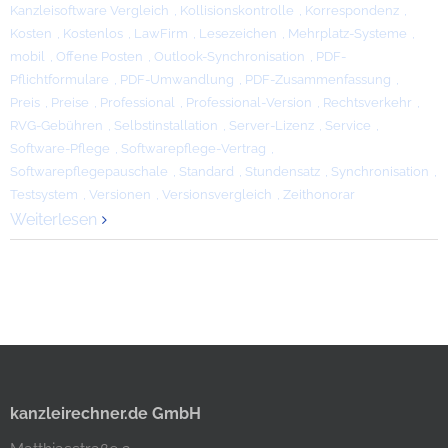
Kanzleisoftware Vergleich
,
Kollisionskontrolle
,
Korrespondenz
,
Kosten
,
Kostenlos
,
LawFirm
,
Lesezeichen
,
Mehrplatz-Systeme
,
mobil
,
Offene Posten
,
Outlook-Synchronisation
,
PDF-
Pflichtformulare
,
PDF-Umwandlung
,
PDF-Zusammenfassung
,
Preis
,
Preise
,
Professional
,
Professional-Version
,
Rechtsverkehr
,
RVG-Gebühren
,
Selbstinstallation
,
Server-Lizenz
,
Service
,
Software-Pflege
,
Softwarepflege-Vertrag
,
Softwarepflegepauschale
,
Standard
,
Stundensatz
,
Synchronisation
,
Testsystem
,
Versionen
,
Versionsvergleich
,
Zeithonorar
Weiterlesen
kanzleirechner.de GmbH