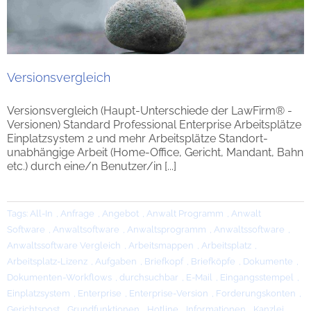
Versionsvergleich
Versionsvergleich (Haupt-Unterschiede der LawFirm® -
Versionen) Standard Professional Enterprise Arbeitsplätze
Einplatzsystem 2 und mehr Arbeitsplätze Standort-
unabhängige Arbeit (Home-Office, Gericht, Mandant, Bahn
etc.) durch eine/n Benutzer/in [...]
Tags:
All-In
,
Anfrage
,
Angebot
,
Anwalt Programm
,
Anwalt
Software
,
Anwaltsoftware
,
Anwaltsprogramm
,
Anwaltssoftware
,
Anwaltssoftware Vergleich
,
Arbeitsmappen
,
Arbeitsplatz
,
Arbeitsplatz-Lizenz
,
Aufgaben
,
Briefkopf
,
Briefköpfe
,
Dokumente
,
Dokumenten-Workflows
,
durchsuchbar
,
E-Mail
,
Eingangsstempel
,
Einplatzsystem
,
Enterprise
,
Enterprise-Version
,
Forderungskonten
,
Gerichtspost
,
Grundfunktionen
,
Hotline
,
Informationen
,
Kanzlei