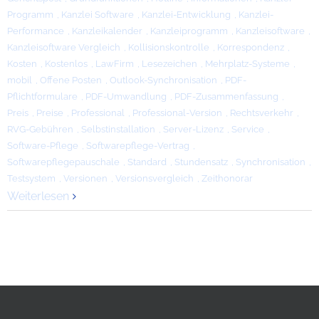
Programm
,
Kanzlei Software
,
Kanzlei-Entwicklung
,
Kanzlei-
Performance
,
Kanzleikalender
,
Kanzleiprogramm
,
Kanzleisoftware
,
Kanzleisoftware Vergleich
,
Kollisionskontrolle
,
Korrespondenz
,
Kosten
,
Kostenlos
,
LawFirm
,
Lesezeichen
,
Mehrplatz-Systeme
,
mobil
,
Offene Posten
,
Outlook-Synchronisation
,
PDF-
Pflichtformulare
,
PDF-Umwandlung
,
PDF-Zusammenfassung
,
Preis
,
Preise
,
Professional
,
Professional-Version
,
Rechtsverkehr
,
RVG-Gebühren
,
Selbstinstallation
,
Server-Lizenz
,
Service
,
Software-Pflege
,
Softwarepflege-Vertrag
,
Softwarepflegepauschale
,
Standard
,
Stundensatz
,
Synchronisation
,
Testsystem
,
Versionen
,
Versionsvergleich
,
Zeithonorar
Weiterlesen