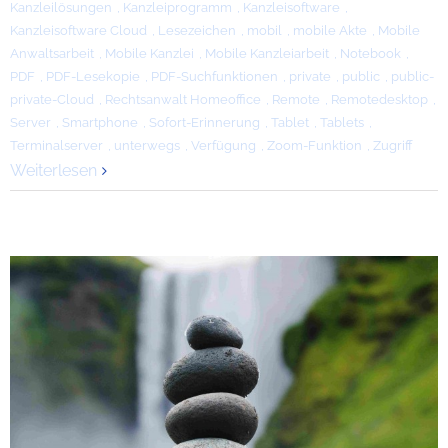
Kanzleilösungen
,
Kanzleiprogramm
,
Kanzleisoftware
,
Kanzleisoftware Cloud
,
Lesezeichen
,
mobil
,
mobile Akte
,
Mobile
Anwaltsarbeit
,
Mobile Kanzlei
,
Mobile Kanzleiarbeit
,
Notebook
,
PDF
,
PDF-Lesekopie
,
PDF-Suchfunktionen
,
private
,
public
,
public-
private-Cloud
,
Rechtsanwalt Homeoffice
,
Remote
,
Remotedesktop
,
Server
,
Smartphone
,
Sofort-Erinnerung
,
Tablet
,
Tablets
,
Terminalserver
,
unterwegs
,
Verfügung
,
Zoom-Funktion
,
Zugriff
Weiterlesen