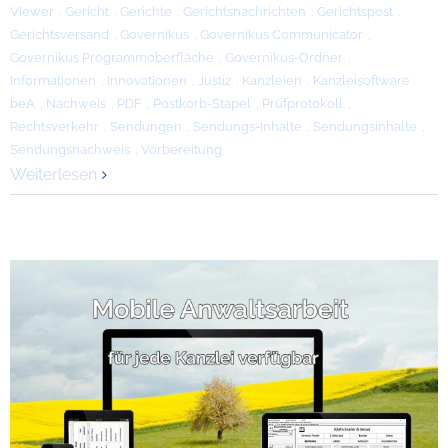
Viewer
,
Gericht
,
Gerichte
,
Gerichtsnachrichten
,
Gerichtspost
,
Gerichtsversand
,
Governikus
,
Governikus Communicator
,
Governikus Programmoberfläche
,
Governikus-Ordner
,
Informationen
,
Innovationen
,
Justiz
,
Kanzleien
,
Kanzleisoftware
beA
,
Nachweis
,
PDF
,
Postkorb-Stapel
,
Prüfprotokoll
,
Rechtsverkehr
,
Sendungen
,
Sendungs-Inhalte
,
Sendungsinhalte
,
Sendungsnachweis
,
Vorbereitung
Weiterlesen