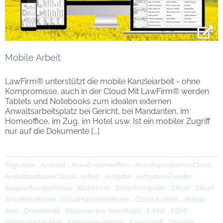
Mobile Arbeit
LawFirm® unterstützt die mobile Kanzleiarbeit - ohne
Kompromisse, auch in der Cloud Mit LawFirm® werden
Tablets und Notebooks zum idealen externen
Anwaltsarbeitsplatz bei Gericht, bei Mandanten, im
Homeoffice, im Zug, im Hotel usw. Ist ein mobiler Zugriff
nur auf die Dokumente [...]
Tags:
Akte
,
Android
,
Anwalt Homeoffice
,
Anwaltsprogramm Cloud
,
Anwaltssoftware Cloud
,
Arbeit
,
Aufgabe
,
Aufgaben-Fenster
,
Besprechungszimmer
,
Bildschirm
,
Bildschirmgröße
,
Cloud
,
Cloud
Anwaltssoftware
,
Cloud Kanzleisoftware
,
Cloud-System
,
digitale
Akte
,
Dokumente
,
Dokumenten-Workflows
,
E-Mail
,
EGVP
,
elektronische Akte
,
Enterprise-Version
,
Fernzugriff
,
Gerichte
,