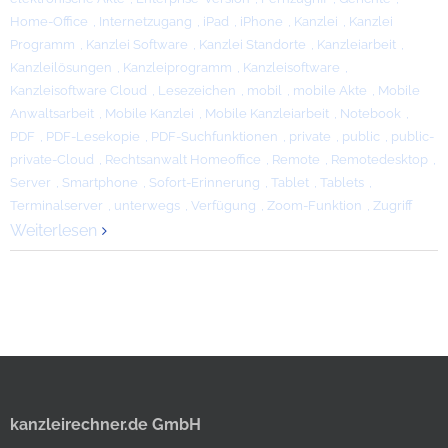
Home-Office
,
Internetzugang
,
iPad
,
iPhone
,
Kanzlei
,
Kanzlei
Programm
,
Kanzlei Software
,
Kanzlei Standorte
,
Kanzleiarbeit
,
Kanzleilösungen
,
Kanzleiprogramm
,
Kanzleisoftware
,
Kanzleisoftware Cloud
,
Lesezeichen
,
mobil
,
mobile Akte
,
Mobile
Anwaltsarbeit
,
Mobile Kanzlei
,
Mobile Kanzleiarbeit
,
Notebook
,
PDF
,
PDF-Lesekopie
,
PDF-Suchfunktionen
,
private
,
public
,
public-
private-Cloud
,
Rechtsanwalt Homeoffice
,
Remote
,
Remotedesktop
,
Server
,
Smartphone
,
Sofort-Erinnerung
,
Tablet
,
Tablets
,
Terminalserver
,
unterwegs
,
Verfügung
,
Zoom-Funktion
,
Zugriff
Weiterlesen
kanzleirechner.de GmbH