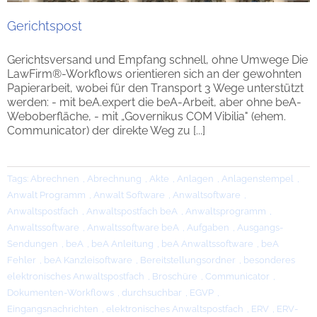
Gerichtspost
Gerichtsversand und Empfang schnell, ohne Umwege Die
LawFirm®-Workflows orientieren sich an der gewohnten
Papierarbeit, wobei für den Transport 3 Wege unterstützt
werden: - mit beA.expert die beA-Arbeit, aber ohne beA-
Weboberfläche, - mit „Governikus COM Vibilia" (ehem.
Communicator) der direkte Weg zu [...]
Tags:
Abrechnen
,
Abrechnung
,
Akte
,
Anlagen
,
Anlagenstempel
,
Anwalt Programm
,
Anwalt Software
,
Anwaltsoftware
,
Anwaltspostfach
,
Anwaltspostfach beA
,
Anwaltsprogramm
,
Anwaltssoftware
,
Anwaltssoftware beA
,
Aufgaben
,
Ausgangs-
Sendungen
,
beA
,
beA Anleitung
,
beA Anwaltssoftware
,
beA
Fehler
,
beA Kanzleisoftware
,
Bereitstellungsordner
,
besonderes
elektronisches Anwaltspostfach
,
Broschüre
,
Communicator
,
Dokumenten-Workflows
,
durchsuchbar
,
EGVP
,
Eingangsnachrichten
,
elektronisches Anwaltspostfach
,
ERV
,
ERV-