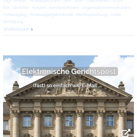
Tags:
Anwalt
,
Anwaltspostfach
,
beA
,
BGH
,
Dateinamen
,
EGVP
,
Fax
,
Gerichte
,
Kanzlei
,
Kanzleisoftware
,
Organisationsverschulden
,
Postausgang
,
Postausgangskontrolle
,
Rechtsprechung
,
Urteil
,
Verfügung
Weiterlesen