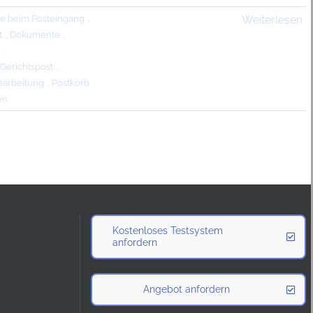
fe beim Posteingang
,
Weiterlesen
t
,
Dokumente
,
,
Gerichtspost
,
earbeitung
,
Postkorb
,
en
Kostenloses Testsystem
anfordern
Angebot anfordern