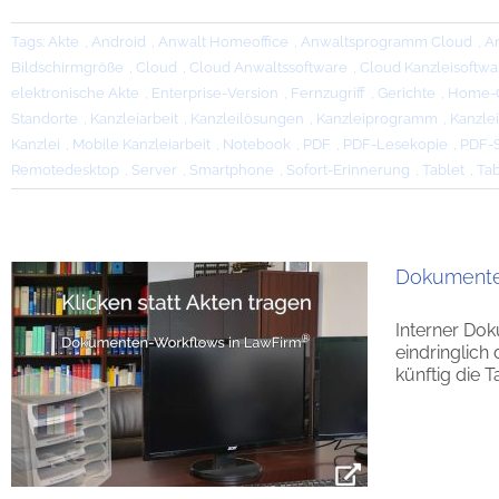
Tags:
Akte
,
Android
,
Anwalt Homeoffice
,
Anwaltsprogramm Cloud
,
A
Bildschirmgröße
,
Cloud
,
Cloud Anwaltssoftware
,
Cloud Kanzleisoftwa
elektronische Akte
,
Enterprise-Version
,
Fernzugriff
,
Gerichte
,
Home-O
Standorte
,
Kanzleiarbeit
,
Kanzleilösungen
,
Kanzleiprogramm
,
Kanzle
Kanzlei
,
Mobile Kanzleiarbeit
,
Notebook
,
PDF
,
PDF-Lesekopie
,
PDF-
Remotedesktop
,
Server
,
Smartphone
,
Sofort-Erinnerung
,
Tablet
,
Tab
Dokumente
Interner Dok
eindringlich
künftig die T