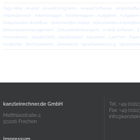
Tags:
Akte
,
Anwalt
,
Anwalt Programm
,
Anwalt Software
,
Anwaltsoftw
Arbeitsbereich
,
Arbeitsmappe
,
Arbeitsmappen
,
Aufgaben
,
Aufgaben
Dokumenten Workflow
,
Dokumenten-Arbeit
,
Dokumenten-Arbeitsfens
Dokumentenmanagement
,
Dokumententransport
,
e-Akte Software
,
E
Innovationen
,
Kanzlei DMS
,
Kanzleiarbeit
,
Kanzleien
,
LawFirm
,
Papie
Postkörbe
,
Rechtsverkehr
,
Sekretariat
,
Spracherkennung
,
Spracherk
kanzleirechner.de GmbH
Tel.: +49 (0)2
Fax: +49 (0)22
Matthiasstraße 2
info@kanzleir
50226 Frechen
Impressum