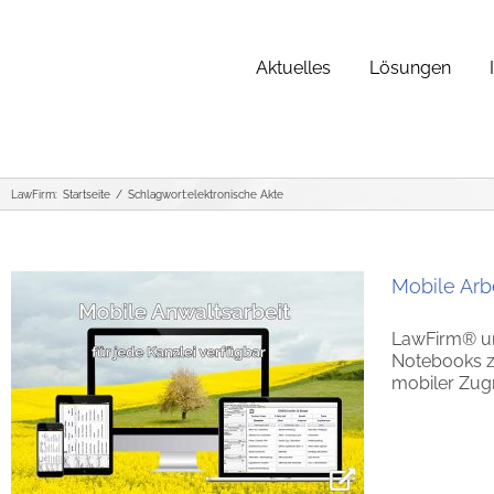
Zum
Inhalt
springen
Aktuelles
Lösungen
LawFirm:
Startseite
Schlagwort:
elektronische Akte
Mobile Arb
LawFirm® un
Notebooks zu
mobiler Zugri