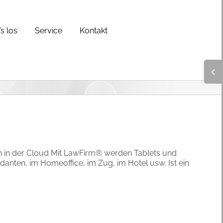
s los
Service
Kontakt
Togg
Slidi
Bar
Area
h in der Cloud Mit LawFirm® werden Tablets und
anten, im Homeoffice, im Zug, im Hotel usw. Ist ein