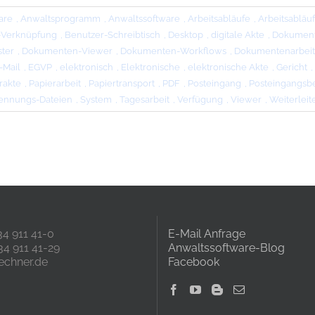
are
,
Anwaltsprogramm
,
Anwaltssoftware
,
Arbeitsabläufe
,
Arbeitsabläu
-Verknüpfung
,
Benutzer-Schreibtisch
,
Desktop
,
digitale Akte
,
Dokumen
ter
,
Dokumenten-Viewer
,
Dokumenten-Workflows
,
Dokumentenarbeit
-Mail
,
EGVP
,
elektronisch
,
Elektronische
,
elektronische Akte
,
Gericht
,
rakte
,
Papierarbeit
,
Papiertransport
,
PDF
,
Posteingang
,
Posteingangsb
ennungs-Dateien
,
System
,
Tagesarbeit
,
Verfügung
,
Viewer
,
Weiterleit
234 911 41-0
E-Mail Anfrage
34 911 41-29
Anwaltssoftware-Blog
echner.de
Facebook