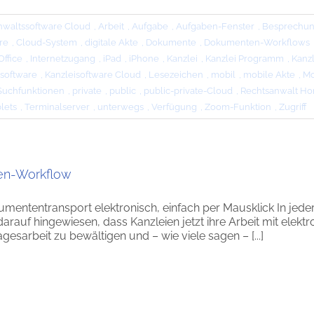
nwaltssoftware Cloud
,
Arbeit
,
Aufgabe
,
Aufgaben-Fenster
,
Besprechu
re
,
Cloud-System
,
digitale Akte
,
Dokumente
,
Dokumenten-Workflows
ffice
,
Internetzugang
,
iPad
,
iPhone
,
Kanzlei
,
Kanzlei Programm
,
Kanzl
isoftware
,
Kanzleisoftware Cloud
,
Lesezeichen
,
mobil
,
mobile Akte
,
Mo
Suchfunktionen
,
private
,
public
,
public-private-Cloud
,
Rechtsanwalt Ho
lets
,
Terminalserver
,
unterwegs
,
Verfügung
,
Zoom-Funktion
,
Zugriff
n-Workflow
umententransport elektronisch, einfach per Mausklick In jed
 darauf hingewiesen, dass Kanzleien jetzt ihre Arbeit mit el
agesarbeit zu bewältigen und – wie viele sagen – [...]