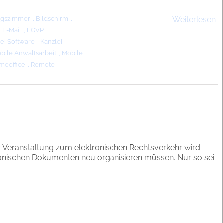
ngszimmer
,
Bildschirm
,
Weiterlesen
,
E-Mail
,
EGVP
,
ei Software
,
Kanzlei
bile Anwaltsarbeit
,
Mobile
meoffice
,
Remote
,
er Veranstaltung zum elektronischen Rechtsverkehr wird
ektronischen Dokumenten neu organisieren müssen. Nur so sei