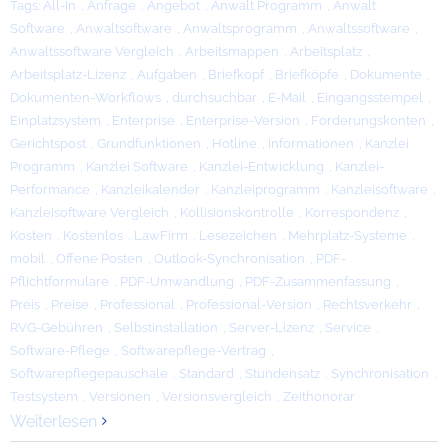
Tags:
All-In
,
Anfrage
,
Angebot
,
Anwalt Programm
,
Anwalt
Software
,
Anwaltsoftware
,
Anwaltsprogramm
,
Anwaltssoftware
,
Anwaltssoftware Vergleich
,
Arbeitsmappen
,
Arbeitsplatz
,
Arbeitsplatz-Lizenz
,
Aufgaben
,
Briefkopf
,
Briefköpfe
,
Dokumente
,
Dokumenten-Workflows
,
durchsuchbar
,
E-Mail
,
Eingangsstempel
,
Einplatzsystem
,
Enterprise
,
Enterprise-Version
,
Forderungskonten
,
Gerichtspost
,
Grundfunktionen
,
Hotline
,
Informationen
,
Kanzlei
Programm
,
Kanzlei Software
,
Kanzlei-Entwicklung
,
Kanzlei-
Performance
,
Kanzleikalender
,
Kanzleiprogramm
,
Kanzleisoftware
,
Kanzleisoftware Vergleich
,
Kollisionskontrolle
,
Korrespondenz
,
Kosten
,
Kostenlos
,
LawFirm
,
Lesezeichen
,
Mehrplatz-Systeme
,
mobil
,
Offene Posten
,
Outlook-Synchronisation
,
PDF-
Pflichtformulare
,
PDF-Umwandlung
,
PDF-Zusammenfassung
,
Preis
,
Preise
,
Professional
,
Professional-Version
,
Rechtsverkehr
,
RVG-Gebühren
,
Selbstinstallation
,
Server-Lizenz
,
Service
,
Software-Pflege
,
Softwarepflege-Vertrag
,
Softwarepflegepauschale
,
Standard
,
Stundensatz
,
Synchronisation
,
Testsystem
,
Versionen
,
Versionsvergleich
,
Zeithonorar
Weiterlesen