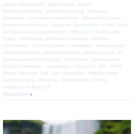
digitale Arbeitsabläufe
,
digitale Kanzlei
,
digitale
Rechtsanwaltskanzlei
,
digitaler Posteingang
,
Dokument
,
Dokumente
,
Dokumenten-Arbeitsfenster
,
Dokumenten-Viewer
,
Dokumenten-Workflows
,
Drag+Drop
,
durchsuchbar
,
E-Mail
,
E-Mail
Korrespondenz
,
Eingangsstempel
,
elektronisch
,
Elektronische
,
Fristen
,
Gerichtspost
,
Gerichtsverhandlungen
,
Infoleiste
,
Informationen
,
Kanzlei Programm
,
Kanzleiarbeit
,
Kanzleilösungen
,
Kanzleimanagement
,
Kanzleiorganisation
,
Kanzleiprogramm
,
KI
,
Kommunikations-Verbindungen
,
Kontaktdaten
,
Korrespondenz
,
künstliche Intelligenz
,
Liquidationen
,
MyLawFirm
,
OCR
,
Offene
Posten
,
Papierakte
,
PDF
,
PDF-Lesezeichen
,
Registernummer
,
Sachbearbeitung
,
Sekretariat
,
Telefonnotizen
,
Termine
,
Verfügung
,
Verfügungen
Weiterlesen