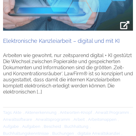
Elektronische Kanzleiarbeit – digital und mit KI
Arbeiten wie gewohnt, nur zeitsparend digital + KI gestützt
Die Wechsel zwischen Papierakte und gespeicherten
Dokumenten und Informationen sind die größten ‚Zeit-
und Konzentrationsräuber‘. LawFirm® ist so konzipiert und
ausgestattet, dass damit die internen Kanzleiarbeiten
komplett elektronisch erledigt werden können. Die
elektronischen [...]
Tags:
Akte
,
Aktenerkennung
,
Antworten-Knopf
,
Anwalt Programm
,
Anwaltsoftware
,
Anwaltsprogramm
,
Arbeit
,
Arbeitsmappen
,
Aufgabe
,
Aufgaben
,
Bescheid
,
Buchhaltung
,
Buchhaltungskenntnisse
,
Buchungen
,
digitale Anwaltskanzlei
,