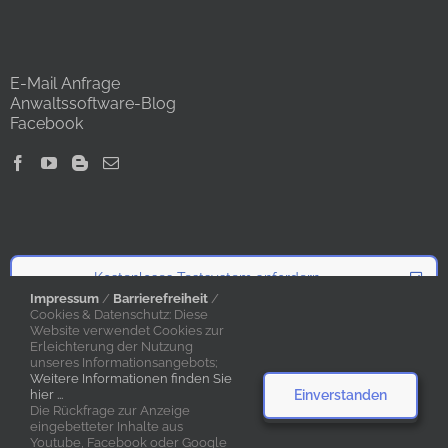
E-Mail Anfrage
Anwaltssoftware-Blog
Facebook
Kostenloses Testsystem anfordern
Impressum
/
Barrierefreiheit
/
Cookies & Datenschutz: Diese
Website verwendet Cookies zur
Angebot anfordern
Erleichterung der Nutzung
unseres Informationsangebots;
Weitere Informationen finden Sie
Einverstanden
hier ...
Die Rückfrage zur Anzeige
eingebetteter Inhalte aus
Youtube, Facebook oder Google