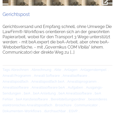
Gerichtspost
Gerichtsversand und Empfang schnell, ohne Umwege Die
LawFirm®-Workflows orientieren sich an der gewohnten
Papierarbeit, wobei für den Transport 3 Wege unterstützt
werden: - mit beA.expert die beA-Arbeit, aber ohne beA-
Weboberfläche, - mit „Governikus COM Vibilia" (ehem.
Communicator) der direkte Weg zu [...]
Tags:
Abrechnen
,
Abrechnung
,
Akte
,
Anlagen
,
Anlagenstempel
,
Anwalt Programm
,
Anwalt Software
,
Anwaltsoftware
,
Anwaltspostfach
,
Anwaltspostfach beA
,
Anwaltsprogramm
,
Anwaltssoftware
,
Anwaltssoftware beA
,
Aufgaben
,
Ausgangs-
Sendungen
,
beA
,
beA Anleitung
,
beA Anwaltssoftware
,
beA
Fehler
,
beA Kanzleisoftware
,
Bereitstellungsordner
,
besonderes
elektronisches Anwaltspostfach
,
Broschüre
,
Communicator
,
Dokumenten-Workflows
,
durchsuchbar
,
EGVP
,