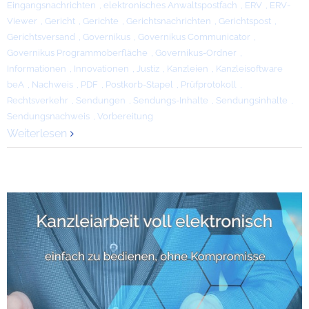
Eingangsnachrichten
,
elektronisches Anwaltspostfach
,
ERV
,
ERV-
Viewer
,
Gericht
,
Gerichte
,
Gerichtsnachrichten
,
Gerichtspost
,
Gerichtsversand
,
Governikus
,
Governikus Communicator
,
Governikus Programmoberfläche
,
Governikus-Ordner
,
Informationen
,
Innovationen
,
Justiz
,
Kanzleien
,
Kanzleisoftware
beA
,
Nachweis
,
PDF
,
Postkorb-Stapel
,
Prüfprotokoll
,
Rechtsverkehr
,
Sendungen
,
Sendungs-Inhalte
,
Sendungsinhalte
,
Sendungsnachweis
,
Vorbereitung
Weiterlesen