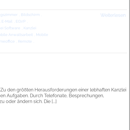
ngszimmer
,
Bildschirm
,
Weiterlesen
,
E-Mail
,
EGVP
,
ei Software
,
Kanzlei
bile Anwaltsarbeit
,
Mobile
meoffice
,
Remote
,
Zu den größten Herausforderungen einer lebhaften Kanzlei
den Aufgaben. Durch Telefonate, Besprechungen,
er ändern sich. Die [...]