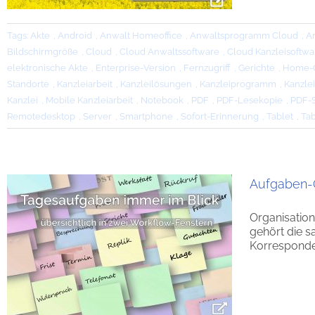
Tags:
Akte
,
Android
,
Anwalt Homeoffice
,
Anwaltsprogramm Cloud
,
A
Bildschirmgröße
,
Cloud
,
Cloud Anwaltssoftware
,
Cloud Kanzleisoftwa
elektronische Akte
,
Enterprise-Version
,
Fernzugriff
,
Gerichte
,
Home-O
Standorte
,
Kanzleiarbeit
,
Kanzleilösungen
,
Kanzleiprogramm
,
Kanzle
Kanzlei
,
Mobile Kanzleiarbeit
,
Notebook
,
PDF
,
PDF-Lesekopie
,
PDF-
Remotedesktop
,
Server
,
Smartphone
,
Sofort-Erinnerung
,
Tablet
,
Tab
Aufgaben-O
Organisatio
gehört die 
Korresponde