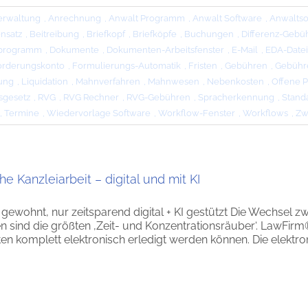
erwaltung
,
Anrechnung
,
Anwalt Programm
,
Anwalt Software
,
Anwaltso
nsatz
,
Beitreibung
,
Briefkopf
,
Briefköpfe
,
Buchungen
,
Differenz-Gebü
rprogramm
,
Dokumente
,
Dokumenten-Arbeitsfenster
,
E-Mail
,
EDA-Date
orderungskonto
,
Formulierungs-Automatik
,
Fristen
,
Gebühren
,
Gebühr
ung
,
Liquidation
,
Mahnverfahren
,
Mahnwesen
,
Nebenkosten
,
Offene 
sgesetz
,
RVG
,
RVG Rechner
,
RVG-Gebühren
,
Spracherkennung
,
Stand
,
Termine
,
Wiedervorlage Software
,
Workflow-Fenster
,
Workflows
,
Zw
he Kanzleiarbeit – digital und mit KI
 gewohnt, nur zeitsparend digital + KI gestützt Die Wechse
n sind die größten ‚Zeit- und Konzentrationsräuber‘. LawFirm®
en komplett elektronisch erledigt werden können. Die elektroni