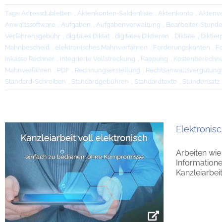
Tags:
Adressdubletten
,
Aktenkonten-Saldenliste
,
Aktenkonto
,
Aktenv
Anwaltssoftware
,
Aufgaben
,
Aufgabenverwaltung
,
Bearbeiter-Stunde
Verfahrensgebühr
,
digitales Diktat
,
digitales Diktieren
,
Diktate
,
Diktie
Mahnbescheid
,
elektronisches Mahnverfahren
,
Forderungskonten
,
F
Inkasso Rechner
,
integrierte Vollstreckung
,
Kappung
,
Kostenberechn
Mahnverfahren
,
PDF
,
Rechnungserstellung
,
Rechtsanwaltsvergütung
Standard-Schreiben
,
Standardgebühren
,
Standardtexte
,
Stundensatz
Elektronisc
Arbeiten wie
Informatione
Kanzleiarbeit