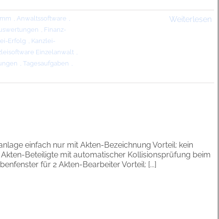
ramm
,
Anwaltssoftware
,
Weiterlesen
Auswertungen
,
Finanz-
ei-Erfolg
,
Kanzlei-
leisoftware Einzelanwalt
,
ungen
,
Tagesaufgaben
,
lage einfach nur mit Akten-Bezeichnung Vorteil: kein
 Akten-Beteiligte mit automatischer Kollisionsprüfung beim
nfenster für 2 Akten-Bearbeiter Vorteil: [...]