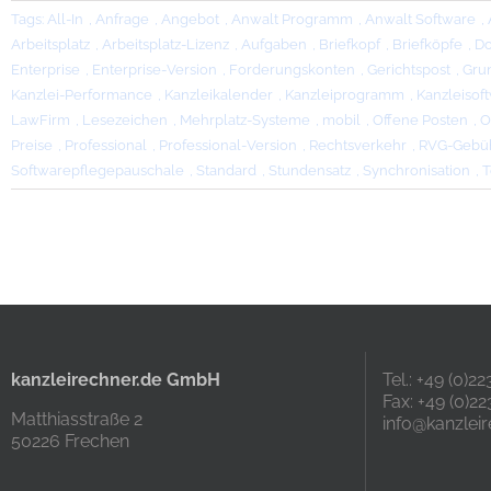
Tags:
All-In
,
Anfrage
,
Angebot
,
Anwalt Programm
,
Anwalt Software
,
Arbeitsplatz
,
Arbeitsplatz-Lizenz
,
Aufgaben
,
Briefkopf
,
Briefköpfe
,
D
Enterprise
,
Enterprise-Version
,
Forderungskonten
,
Gerichtspost
,
Gru
Kanzlei-Performance
,
Kanzleikalender
,
Kanzleiprogramm
,
Kanzleisof
LawFirm
,
Lesezeichen
,
Mehrplatz-Systeme
,
mobil
,
Offene Posten
,
O
Preise
,
Professional
,
Professional-Version
,
Rechtsverkehr
,
RVG-Gebü
Softwarepflegepauschale
,
Standard
,
Stundensatz
,
Synchronisation
,
T
kanzleirechner.de GmbH
Tel.: +49 (0)2
Fax: +49 (0)22
Matthiasstraße 2
info@kanzleir
50226 Frechen