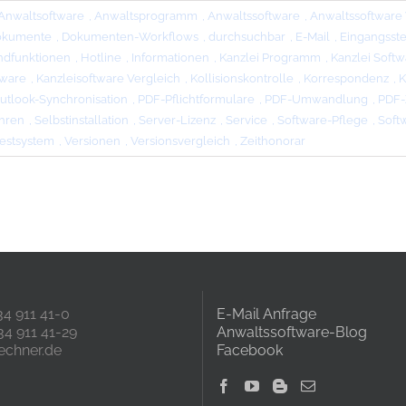
Anwaltsoftware
,
Anwaltsprogramm
,
Anwaltssoftware
,
Anwaltssoftware 
okumente
,
Dokumenten-Workflows
,
durchsuchbar
,
E-Mail
,
Eingangsst
ndfunktionen
,
Hotline
,
Informationen
,
Kanzlei Programm
,
Kanzlei Softw
tware
,
Kanzleisoftware Vergleich
,
Kollisionskontrolle
,
Korrespondenz
,
K
utlook-Synchronisation
,
PDF-Pflichtformulare
,
PDF-Umwandlung
,
PDF-
hren
,
Selbstinstallation
,
Server-Lizenz
,
Service
,
Software-Pflege
,
Soft
estsystem
,
Versionen
,
Versionsvergleich
,
Zeithonorar
234 911 41-0
E-Mail Anfrage
34 911 41-29
Anwaltssoftware-Blog
echner.de
Facebook