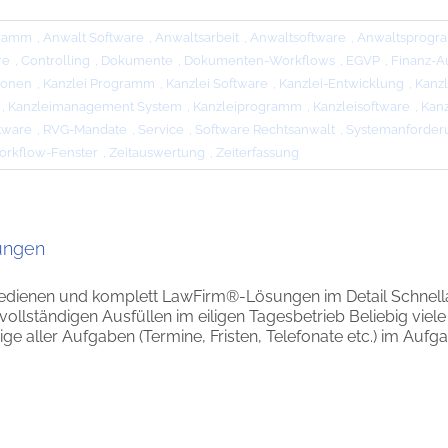
gramm
,
Anwalt Software
,
Anwaltsarbeit
,
Anwaltsoftware
,
Anwaltsprog
re
,
Controlling
,
Dokumente
,
Dokumenten-Workflows
,
EGVP
,
Finanz-
ionen
,
Kanzlei Programm
,
Kanzlei Software
,
Kanzlei-Entwicklung
,
Kanzl
,
Kanzleimanagement System
,
Kanzleiprogramm
,
Kanzleisoftware
,
Kanz
tware
,
RVG-Mandate
,
Service
,
Software Rechtsanwalt
,
Systemanforder
rkflow-Fenster
,
Zeitauswertung
,
Zeiterfassung
ungen
edienen und komplett LawFirm®-Lösungen im Detail Schnellan
llständigen Ausfüllen im eiligen Tagesbetrieb Beliebig viele
ge aller Aufgaben (Termine, Fristen, Telefonate etc.) im Aufgabe