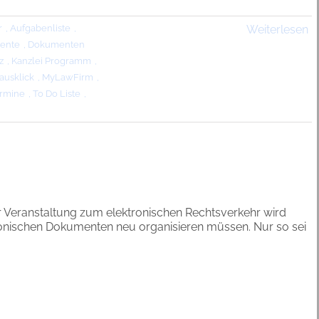
r
,
Aufgabenliste
,
Weiterlesen
ente
,
Dokumenten
z
,
Kanzlei Programm
,
ausklick
,
MyLawFirm
,
rmine
,
To Do Liste
,
er Veranstaltung zum elektronischen Rechtsverkehr wird
ektronischen Dokumenten neu organisieren müssen. Nur so sei