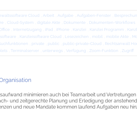
nwaltssoftware Cloud
,
Arbeit
,
Aufgabe
,
Aufgaben-Fenster
,
Besprechu
re
,
Cloud-System
,
digitale Akte
,
Dokumente
,
Dokumenten-Workflows
ffice
,
Internetzugang
,
iPad
,
iPhone
,
Kanzlei
,
Kanzlei Programm
,
Kanzl
isoftware
,
Kanzleisoftware Cloud
,
Lesezeichen
,
mobil
,
mobile Akte
,
Mo
Suchfunktionen
,
private
,
public
,
public-private-Cloud
,
Rechtsanwalt Ho
lets
,
Terminalserver
,
unterwegs
,
Verfügung
,
Zoom-Funktion
,
Zugriff
rganisation
nsaufwand minimieren auch bei Teamarbeit und Vertretungen 
sach- und zeitgerechte Planung und Erledigung der anstehen
nzen und neue Mandate kommen laufend Aufgaben neu hinzu od