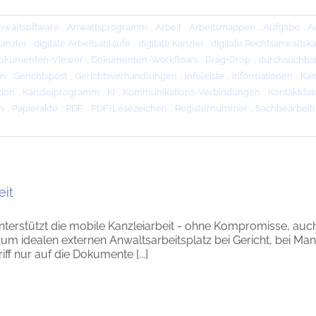
nwaltsoftware
,
Anwaltsprogramm
,
Arbeit
,
Arbeitsmappen
,
Aufgabe
,
A
kanzlei
,
digitale Arbeitsabläufe
,
digitale Kanzlei
,
digitale Rechtsanwaltska
okumenten-Viewer
,
Dokumenten-Workflows
,
Drag+Drop
,
durchsuchba
en
,
Gerichtspost
,
Gerichtsverhandlungen
,
Infoleiste
,
Informationen
,
Kan
tion
,
Kanzleiprogramm
,
KI
,
Kommunikations-Verbindungen
,
Kontaktdat
n
,
Papierakte
,
PDF
,
PDF-Lesezeichen
,
Registernummer
,
Sachbearbeit
eit
terstützt die mobile Kanzleiarbeit - ohne Kompromisse, auc
m idealen externen Anwaltsarbeitsplatz bei Gericht, bei Mand
ff nur auf die Dokumente [...]