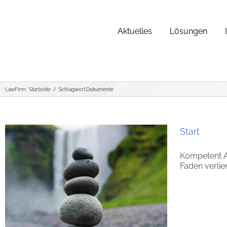
Zum
Inhalt
springen
Aktuelles
Lösungen
LawFirm:
Startseite
Schlagwort:
Dokumente
Start
Kompetent Au
Faden verlie