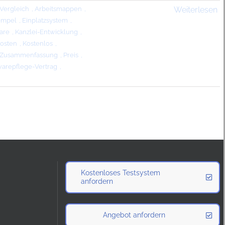
Vergleich
,
Arbeitsmappen
,
Weiterlesen
empel
,
Einplatzsystem
,
are
,
Kanzlei-Entwicklung
,
osten
,
Kostenlos
,
Zusammenfassung
,
Preis
,
warepflege-Vertrag
,
Kostenloses Testsystem
anfordern
Angebot anfordern