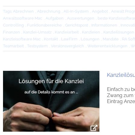
Tags:
Abrechnen
,
Abrechnung
,
All-In-System
,
Angebot
,
Anwalt Pro
Anwaltssoftware Mac
,
Aufgaben
,
Auswertungen
,
beste Kanzleisoftwa
Controlling
,
Funktionsbereiche
,
Gerichtspost
,
Informationen
,
Innovat
Finanzen
,
Kanzlei-Umsatz
,
Kanzleiarbeit
,
Kanzleien
,
Kanzleilösungen
Kanzleisoftware Mac
,
Kontakt
,
LawFirm
,
Lösungen
,
Mandate
,
RA Sof
Teamarbeit
,
Testsystem
,
Versionsvergleich
,
Weiterentwicklungen
,
Wo
Kanzleilös
Einfach zu b
Zwang zum vo
Eintrag Anzei