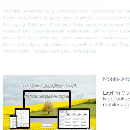
Tags:
Akte
,
Aktenerkennung
,
Antworten-Knopf
,
Anwalt Programm
,
A
Buchhaltung
,
Buchhaltungskenntnisse
,
Buchungen
,
digitale Anwalts
Posteingang
,
Dokument
,
Dokumente
,
Dokumenten-Arbeitsfenster
,
D
Korrespondenz
,
Eingangsstempel
,
elektronisch
,
Elektronische
,
Frist
Kanzleiarbeit
,
Kanzleilösungen
,
Kanzleimanagement
,
Kanzleiorganisa
künstliche Intelligenz
,
Liquidationen
,
MyLawFirm
,
OCR
,
Offene Poste
Telefonnotizen
,
Termine
,
Verfügung
,
Verfügungen
Mobile Arb
LawFirm® un
Notebooks zu
mobiler Zugri