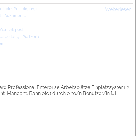
fe beim Posteingang
,
Weiterlesen
t
,
Dokumente
,
,
Gerichtspost
,
earbeitung
,
Postkorb
,
en
d Professional Enterprise Arbeitsplätze Einplatzsystem 2
, Mandant, Bahn etc.) durch eine/n Benutzer/in [...]