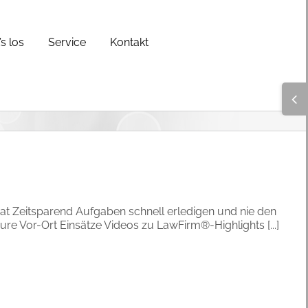
s los
Service
Kontakt
Togg
Slidi
Bar
Area
at Zeitsparend Aufgaben schnell erledigen und nie den
re Vor-Ort Einsätze Videos zu LawFirm®-Highlights [...]