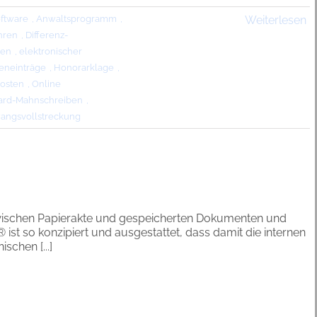
ftware
,
Anwaltsprogramm
,
Weiterlesen
hren
,
Differenz-
ien
,
elektronischer
eneinträge
,
Honorarklage
,
Posten
,
Online
ard-Mahnschreiben
,
angsvollstreckung
l zwischen Papierakte und gespeicherten Dokumenten und
 ist so konzipiert und ausgestattet, dass damit die internen
schen [...]