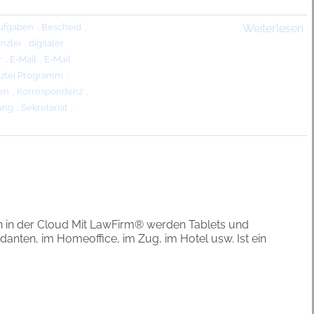
ufgaben
,
Bescheid
,
Weiterlesen
nzlei
,
digitaler
r
,
E-Mail
,
E-Mail
zlei Programm
,
en
,
Korrespondenz
,
ung
,
Sekretariat
,
h in der Cloud Mit LawFirm® werden Tablets und
anten, im Homeoffice, im Zug, im Hotel usw. Ist ein