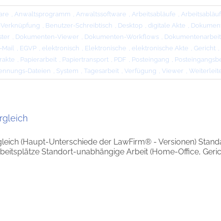
are
,
Anwaltsprogramm
,
Anwaltssoftware
,
Arbeitsabläufe
,
Arbeitsabläu
-Verknüpfung
,
Benutzer-Schreibtisch
,
Desktop
,
digitale Akte
,
Dokumen
ter
,
Dokumenten-Viewer
,
Dokumenten-Workflows
,
Dokumentenarbeit
-Mail
,
EGVP
,
elektronisch
,
Elektronische
,
elektronische Akte
,
Gericht
,
rakte
,
Papierarbeit
,
Papiertransport
,
PDF
,
Posteingang
,
Posteingangsb
ennungs-Dateien
,
System
,
Tagesarbeit
,
Verfügung
,
Viewer
,
Weiterleit
rgleich
leich (Haupt-Unterschiede der LawFirm® - Versionen) Standar
eitsplätze Standort-unabhängige Arbeit (Home-Office, Gericht