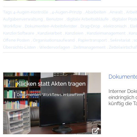
Tags:
4-Augen-Kontrolle
,
4-Augen-Prinzip
,
Abarbeiten
,
Anwalt
,
Arbei
Aufgabenverwaltung
,
Benutzer
,
digitale Arbeitsabläufe
,
digitaler Pos
Workflow
,
Dokumenten-Arbeitsfenster
,
Drag+Drop
,
elektronisch
,
Ele
Kanzlei Software
,
Kanzleiarbeit
,
Kanzleien
,
Kanzleimanagement
,
Kanz
Offene Posten
,
Organisationsaufwand
,
Papiertransport
,
Sekretariat
,
so
Übersichts-Listen
,
Wiedervorlagen
,
Zeitmanagement
,
Zettelwirtschaf
Dokumente
Interner Dok
eindringlich
künftig die T