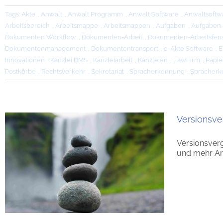
Tags:
Akte
,
Anwalt
,
Anwalt Programm
,
Anwalt Software
,
Anwaltsoftw
Arbeitsbereich
,
Arbeitsmappe
,
Arbeitsmappen
,
Aufgaben
,
Aufgaben
Dokumenten Workflow
,
Dokumenten-Arbeit
,
Dokumenten-Arbeitsfens
Dokumentenmanagement
,
Dokumententransport
,
e-Akte Software
,
E
Innovationen
,
Kanzlei DMS
,
Kanzleiarbeit
,
Kanzleien
,
LawFirm
,
Papie
Postkörbe
,
Rechtsverkehr
,
Sekretariat
,
Spracherkennung
,
Spracherk
Versionsve
Versionsverg
und mehr Arb