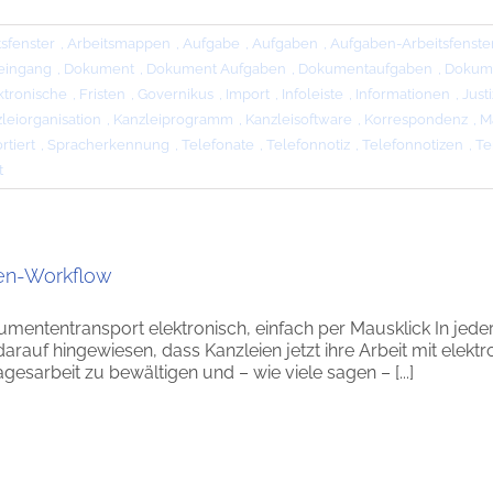
tsfenster
,
Arbeitsmappen
,
Aufgabe
,
Aufgaben
,
Aufgaben-Arbeitsfenste
teingang
,
Dokument
,
Dokument Aufgaben
,
Dokumentaufgaben
,
Dokum
ktronische
,
Fristen
,
Governikus
,
Import
,
Infoleiste
,
Informationen
,
Justi
leiorganisation
,
Kanzleiprogramm
,
Kanzleisoftware
,
Korrespondenz
,
M
rtiert
,
Spracherkennung
,
Telefonate
,
Telefonnotiz
,
Telefonnotizen
,
Te
t
n-Workflow
umententransport elektronisch, einfach per Mausklick In jed
 darauf hingewiesen, dass Kanzleien jetzt ihre Arbeit mit el
agesarbeit zu bewältigen und – wie viele sagen – [...]