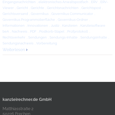
Eingangsnachrichten
,
elektronisches Anwaltspostfach
,
ERV
,
ERV-
Viewer
,
Gericht
,
Gerichte
,
Gerichtsnachrichten
,
Gerichtspost
,
Gerichtsversand
,
Governikus
,
Governikus Communicator
,
Governikus Programmoberfläche
,
Governikus-Ordner
,
Informationen
,
Innovationen
,
Justiz
,
Kanzleien
,
Kanzleisoftware
beA
,
Nachweis
,
PDF
,
Postkorb-Stapel
,
Prüfprotokoll
,
Rechtsverkehr
,
Sendungen
,
Sendungs-Inhalte
,
Sendungsinhalte
,
Sendungsnachweis
,
Vorbereitung
Weiterlesen
kanzleirechner.de GmbH
Matthiasstraße 2
50226 Frechen