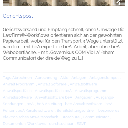
Gerichtspost
Gerichtsversand und Empfang schnell, ohne Umwege Die
LawFirm®-Workflows orientieren sich an der gewohnten
Papierarbeit, wobei für den Transport 3 Wege unterstützt
werden: - mit beA.expert die beA-Arbeit, aber ohne beA-
Weboberfläche, - mit „Governikus COM Vibilia" (ehem.
Communicator) der direkte Weg zu [...]
Tags:
Abrechnen
,
Abrechnung
,
Akte
,
Anlagen
,
Anlagenstempel
,
Anwalt Programm
,
Anwalt Software
,
Anwaltsoftware
,
Anwaltspostfach
,
Anwaltspostfach beA
,
Anwaltsprogramm
,
Anwaltssoftware
,
Anwaltssoftware beA
,
Aufgaben
,
Ausgangs-
Sendungen
,
beA
,
beA Anleitung
,
beA Anwaltssoftware
,
beA
Fehler
,
beA Kanzleisoftware
,
Bereitstellungsordner
,
besonderes
elektronisches Anwaltspostfach
,
Broschüre
,
Communicator
,
Dokumenten-Workflows
,
durchsuchbar
,
EGVP
,