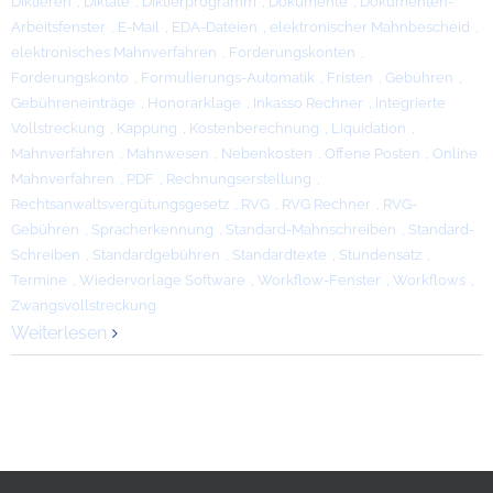
Diktieren
,
Diktate
,
Diktierprogramm
,
Dokumente
,
Dokumenten-
Arbeitsfenster
,
E-Mail
,
EDA-Dateien
,
elektronischer Mahnbescheid
,
elektronisches Mahnverfahren
,
Forderungskonten
,
Forderungskonto
,
Formulierungs-Automatik
,
Fristen
,
Gebühren
,
Gebühreneinträge
,
Honorarklage
,
Inkasso Rechner
,
integrierte
Vollstreckung
,
Kappung
,
Kostenberechnung
,
Liquidation
,
Mahnverfahren
,
Mahnwesen
,
Nebenkosten
,
Offene Posten
,
Online
Mahnverfahren
,
PDF
,
Rechnungserstellung
,
Rechtsanwaltsvergütungsgesetz
,
RVG
,
RVG Rechner
,
RVG-
Gebühren
,
Spracherkennung
,
Standard-Mahnschreiben
,
Standard-
Schreiben
,
Standardgebühren
,
Standardtexte
,
Stundensatz
,
Termine
,
Wiedervorlage Software
,
Workflow-Fenster
,
Workflows
,
Zwangsvollstreckung
Weiterlesen