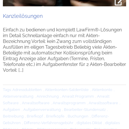
Kanzleilösungen
Einfach zu bedienen und komplett LawFirm®-Lösungen
im Detail Schnellanlage einfach nur mit Akten-
Bezeichnung Vorteil: kein Zwang zum vollständigen
Ausfüllen im eiligen Tagesbetrieb Beliebig viele Akten-
Beteiligte mit automatischer Kollisionsprüfung beim
Eintrag Anzeige aller Aufgaben (Termine, Fristen,
Telefonate etc.) im Aufgabenfenster für 2 Akten-Bearbeiter
Vorteil: [...]
Tags:
Adressdubletten
,
Aktenkonten-Saldenliste
,
Aktenkonto
,
Aktenverwaltung
,
Anrechnung
,
Anwalt Programm
,
Anwalt
Software
,
Anwaltsoftware
,
Anwaltsprogramm
,
Anwaltssoftware
,
Aufgaben
,
Aufgabenverwaltung
,
Bearbeiter-Stundensatz
,
Beitreibung
,
Briefkopf
,
Briefköpfe
,
Buchungen
,
Differenz-
Gebühren
,
Differenz-Verfahrensgebühr
,
digitales Diktat
,
digitales