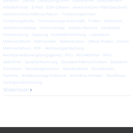
Diktieren
,
Diktate
,
Diktierprogramm
,
Dokumente
,
Dokumenten-
Arbeitsfenster
,
E-Mail
,
EDA-Dateien
,
elektronischer Mahnbescheid
,
elektronisches Mahnverfahren
,
Forderungskonten
,
Forderungskonto
,
Formulierungs-Automatik
,
Fristen
,
Gebühren
,
Gebühreneinträge
,
Honorarklage
,
Inkasso Rechner
,
integrierte
Vollstreckung
,
Kappung
,
Kostenberechnung
,
Liquidation
,
Mahnverfahren
,
Mahnwesen
,
Nebenkosten
,
Offene Posten
,
Online
Mahnverfahren
,
PDF
,
Rechnungserstellung
,
Rechtsanwaltsvergütungsgesetz
,
RVG
,
RVG Rechner
,
RVG-
Gebühren
,
Spracherkennung
,
Standard-Mahnschreiben
,
Standard-
Schreiben
,
Standardgebühren
,
Standardtexte
,
Stundensatz
,
Termine
,
Wiedervorlage Software
,
Workflow-Fenster
,
Workflows
,
Zwangsvollstreckung
Weiterlesen