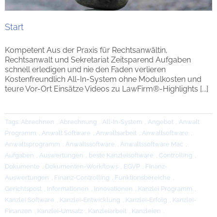
Start
Kompetent Aus der Praxis für Rechtsanwältin,
Rechtsanwalt und Sekretariat Zeitsparend Aufgaben
schnell erledigen und nie den Faden verlieren
Kostenfreundlich All-In-System ohne Modulkosten und
teure Vor-Ort Einsätze Videos zu LawFirm®-Highlights [...]
Tags:
Abrechnen
,
Abrechnung
,
All-In-System
,
Angebot
,
Anwalt
Programm
,
Anwalt Software
,
Anwaltsarbeit
,
Anwaltsoftware
,
Anwaltsprogramm
,
Anwaltssoftware
,
Anwaltssoftware Mac
,
Aufgaben
,
Auswertungen
,
beste Kanzleisoftware
,
Controlling
,
Dokumente
,
Dokumenten-Workflows
,
EGVP
,
Finanz-
Auswertungen
,
Finanz-Controlling
,
Funktionsbereiche
,
Gerichtspost
,
Informationen
,
Innovationen
,
Kanzlei Programm
,
Kanzlei Software
,
Kanzlei-Entwicklung
,
Kanzlei-Erfolg
,
Kanzlei-
Finanzen
,
Kanzlei-Umsatz
,
Kanzleiarbeit
,
Kanzleien
,