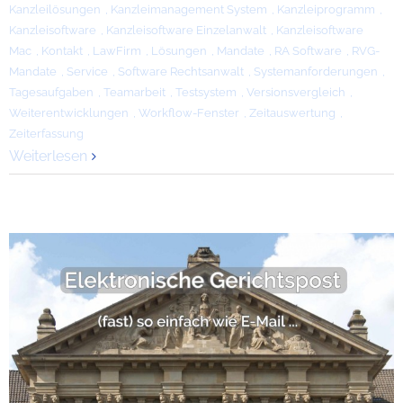
Kanzleilösungen
,
Kanzleimanagement System
,
Kanzleiprogramm
,
Kanzleisoftware
,
Kanzleisoftware Einzelanwalt
,
Kanzleisoftware
Mac
,
Kontakt
,
LawFirm
,
Lösungen
,
Mandate
,
RA Software
,
RVG-
Mandate
,
Service
,
Software Rechtsanwalt
,
Systemanforderungen
,
Tagesaufgaben
,
Teamarbeit
,
Testsystem
,
Versionsvergleich
,
Weiterentwicklungen
,
Workflow-Fenster
,
Zeitauswertung
,
Zeiterfassung
Weiterlesen