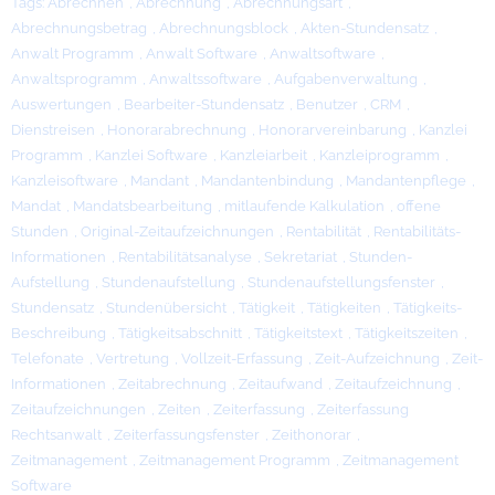
Tags:
Abrechnen
,
Abrechnung
,
Abrechnungsart
,
Abrechnungsbetrag
,
Abrechnungsblock
,
Akten-Stundensatz
,
Anwalt Programm
,
Anwalt Software
,
Anwaltsoftware
,
Anwaltsprogramm
,
Anwaltssoftware
,
Aufgabenverwaltung
,
Auswertungen
,
Bearbeiter-Stundensatz
,
Benutzer
,
CRM
,
Dienstreisen
,
Honorarabrechnung
,
Honorarvereinbarung
,
Kanzlei
Programm
,
Kanzlei Software
,
Kanzleiarbeit
,
Kanzleiprogramm
,
Kanzleisoftware
,
Mandant
,
Mandantenbindung
,
Mandantenpflege
,
Mandat
,
Mandatsbearbeitung
,
mitlaufende Kalkulation
,
offene
Stunden
,
Original-Zeitaufzeichnungen
,
Rentabilität
,
Rentabilitäts-
Informationen
,
Rentabilitätsanalyse
,
Sekretariat
,
Stunden-
Aufstellung
,
Stundenaufstellung
,
Stundenaufstellungsfenster
,
Stundensatz
,
Stundenübersicht
,
Tätigkeit
,
Tätigkeiten
,
Tätigkeits-
Beschreibung
,
Tätigkeitsabschnitt
,
Tätigkeitstext
,
Tätigkeitszeiten
,
Telefonate
,
Vertretung
,
Vollzeit-Erfassung
,
Zeit-Aufzeichnung
,
Zeit-
Informationen
,
Zeitabrechnung
,
Zeitaufwand
,
Zeitaufzeichnung
,
Zeitaufzeichnungen
,
Zeiten
,
Zeiterfassung
,
Zeiterfassung
Rechtsanwalt
,
Zeiterfassungsfenster
,
Zeithonorar
,
Zeitmanagement
,
Zeitmanagement Programm
,
Zeitmanagement
Software