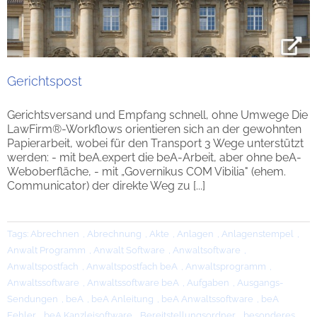
Gerichtspost
Gerichtsversand und Empfang schnell, ohne Umwege Die
LawFirm®-Workflows orientieren sich an der gewohnten
Papierarbeit, wobei für den Transport 3 Wege unterstützt
werden: - mit beA.expert die beA-Arbeit, aber ohne beA-
Weboberfläche, - mit „Governikus COM Vibilia" (ehem.
Communicator) der direkte Weg zu [...]
Tags:
Abrechnen
,
Abrechnung
,
Akte
,
Anlagen
,
Anlagenstempel
,
Anwalt Programm
,
Anwalt Software
,
Anwaltsoftware
,
Anwaltspostfach
,
Anwaltspostfach beA
,
Anwaltsprogramm
,
Anwaltssoftware
,
Anwaltssoftware beA
,
Aufgaben
,
Ausgangs-
Sendungen
,
beA
,
beA Anleitung
,
beA Anwaltssoftware
,
beA
Fehler
,
beA Kanzleisoftware
,
Bereitstellungsordner
,
besonderes