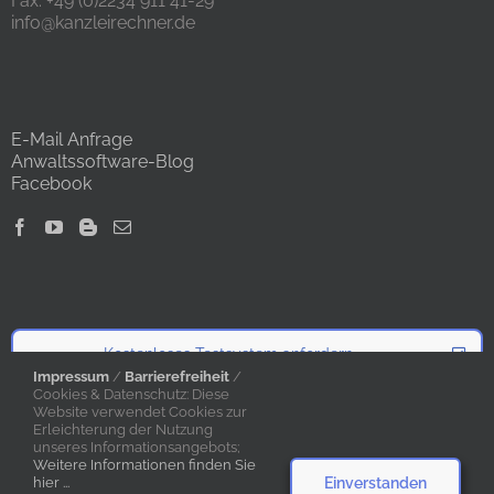
Fax: +49 (0)2234 911 41-29
info@kanzleirechner.de
E-Mail Anfrage
Anwaltssoftware-Blog
Facebook
Kostenloses Testsystem anfordern
Impressum
/
Barrierefreiheit
/
Cookies & Datenschutz: Diese
Website verwendet Cookies zur
Angebot anfordern
Erleichterung der Nutzung
unseres Informationsangebots;
Weitere Informationen finden Sie
Einverstanden
hier ...