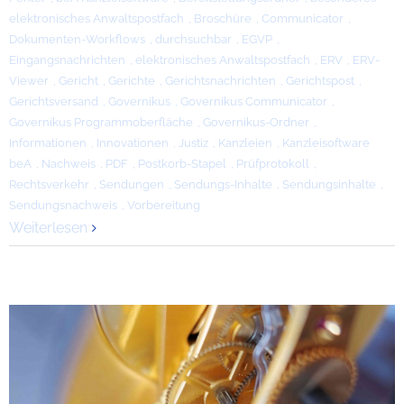
elektronisches Anwaltspostfach
,
Broschüre
,
Communicator
,
Dokumenten-Workflows
,
durchsuchbar
,
EGVP
,
Eingangsnachrichten
,
elektronisches Anwaltspostfach
,
ERV
,
ERV-
Viewer
,
Gericht
,
Gerichte
,
Gerichtsnachrichten
,
Gerichtspost
,
Gerichtsversand
,
Governikus
,
Governikus Communicator
,
Governikus Programmoberfläche
,
Governikus-Ordner
,
Informationen
,
Innovationen
,
Justiz
,
Kanzleien
,
Kanzleisoftware
beA
,
Nachweis
,
PDF
,
Postkorb-Stapel
,
Prüfprotokoll
,
Rechtsverkehr
,
Sendungen
,
Sendungs-Inhalte
,
Sendungsinhalte
,
Sendungsnachweis
,
Vorbereitung
Weiterlesen