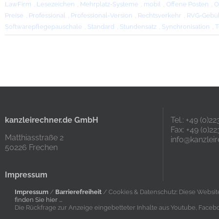
LawFirm
,
Lesezeichen
,
Mehrplatz-Systeme
,
mobil
,
Offene Posten
,
O
Preise
,
Professional
,
Professional-Version
,
Rechtsverkehr
,
RVG-Gebü
Softwarepflegepauschale
,
Standard
,
Stundensatz
,
Synchronisation
,
T
kanzleirechner.de GmbH
Tel.: +49 (0)2
Fax: +49 (0)22
Matthiasstraße 2
info@kanzleir
50226 Frechen
Impressum
Impressum
/
Barrierefreiheit
/ Cookies & Datenschutz: Diese Websit
finden Sie hier ...
Die Rückfrage zur Anzeige eingebetteter Inhalte aus Youtube, Fac
Kontakt
|
Impressum
|
Date