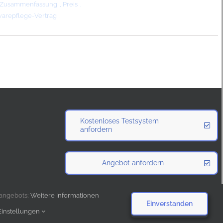
Zusammenfassung
,
Preis
,
warepflege-Vertrag
,
Kostenloses Testsystem
anfordern
Angebot anfordern
sangebots;
Weitere Informationen
Einverstanden
vorbehalten |
Einstellungen
kanzleirechner