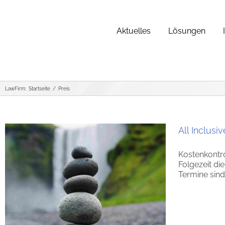
Zum
Inhalt
springen
Aktuelles
Lösungen
LawFirm:
Startseite
Preis
All Inclusiv
Kostenkontro
Folgezeit di
Termine sind 