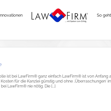
Innovationen
So geht’
e
lle ist bei LawFirm® ganz einfach LawFirm® ist von Anfang an
e Kosten für die Kanzlei günstig und ohne ‚Überraschungen‘ im
bei LawFirm® nie nötig. Die [...]