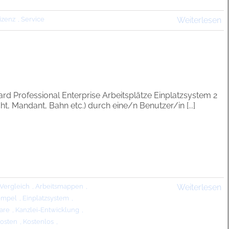
izenz
,
Service
Weiterlesen
d Professional Enterprise Arbeitsplätze Einplatzsystem 2
, Mandant, Bahn etc.) durch eine/n Benutzer/in [...]
Vergleich
,
Arbeitsmappen
,
Weiterlesen
empel
,
Einplatzsystem
,
are
,
Kanzlei-Entwicklung
,
osten
,
Kostenlos
,