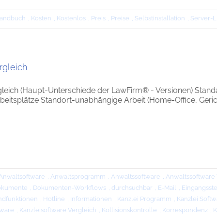
andbuch
,
Kosten
,
Kostenlos
,
Preis
,
Preise
,
Selbstinstallation
,
Server-L
rgleich
leich (Haupt-Unterschiede der LawFirm® - Versionen) Standar
eitsplätze Standort-unabhängige Arbeit (Home-Office, Gericht
Anwaltsoftware
,
Anwaltsprogramm
,
Anwaltssoftware
,
Anwaltssoftware 
okumente
,
Dokumenten-Workflows
,
durchsuchbar
,
E-Mail
,
Eingangsst
ndfunktionen
,
Hotline
,
Informationen
,
Kanzlei Programm
,
Kanzlei Softw
tware
,
Kanzleisoftware Vergleich
,
Kollisionskontrolle
,
Korrespondenz
,
K