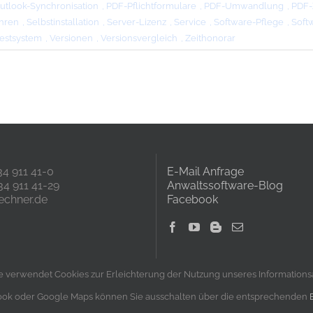
utlook-Synchronisation
,
PDF-Pflichtformulare
,
PDF-Umwandlung
,
PDF-
hren
,
Selbstinstallation
,
Server-Lizenz
,
Service
,
Software-Pflege
,
Soft
estsystem
,
Versionen
,
Versionsvergleich
,
Zeithonorar
234 911 41-0
E-Mail Anfrage
34 911 41-29
Anwaltssoftware-Blog
echner.de
Facebook
e verwendet Cookies zur Erleichterung der Nutzung unseres Information
ebook oder Google Maps können Sie ausschalten über die entsprechenden
nschutz
|
Barrierefreiheit
| Copyright 2025 kanzleirechner.de GmbH | Alle Rechte 