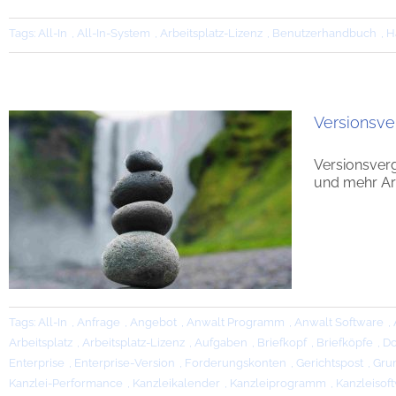
Tags:
All-In
,
All-In-System
,
Arbeitsplatz-Lizenz
,
Benutzerhandbuch
,
H
Versionsve
Versionsverg
und mehr Arb
Tags:
All-In
,
Anfrage
,
Angebot
,
Anwalt Programm
,
Anwalt Software
,
Arbeitsplatz
,
Arbeitsplatz-Lizenz
,
Aufgaben
,
Briefkopf
,
Briefköpfe
,
D
Enterprise
,
Enterprise-Version
,
Forderungskonten
,
Gerichtspost
,
Gru
Kanzlei-Performance
,
Kanzleikalender
,
Kanzleiprogramm
,
Kanzleisof