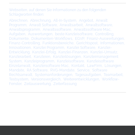
Webseiten, auf denen Sie Informationen zu den folgenden
Schlagworten finden:
Abrechnen
,
Abrechnung
,
All-In-System
,
Angebot
,
Anwalt
Programm
,
Anwalt Software
,
Anwaltsarbeit
,
Anwaltsoftware
,
Anwaltsprogramm
,
Anwaltssoftware
,
Anwaltssoftware Mac
,
Aufgaben
,
Auswertungen
,
beste Kanzleisoftware
,
Controlling
,
Dokumente
,
Dokumenten-Workflows
,
EGVP
,
Finanz-Auswertungen
,
Finanz-Controlling
,
Funktionsbereiche
,
Gerichtspost
,
Informationen
,
Innovationen
,
Kanzlei Programm
,
Kanzlei Software
,
Kanzlei-
Entwicklung
,
Kanzlei-Erfolg
,
Kanzlei-Finanzen
,
Kanzlei-Umsatz
,
Kanzleiarbeit
,
Kanzleien
,
Kanzleilösungen
,
Kanzleimanagement
System
,
Kanzleiprogramm
,
Kanzleisoftware
,
Kanzleisoftware
Einzelanwalt
,
Kanzleisoftware Mac
,
Kontakt
,
LawFirm
,
Lösungen
,
Mandate
,
RA Software
,
RVG-Mandate
,
Service
,
Software
Rechtsanwalt
,
Systemanforderungen
,
Tagesaufgaben
,
Teamarbeit
,
Testsystem
,
Versionsvergleich
,
Weiterentwicklungen
,
Workflow-
Fenster
,
Zeitauswertung
,
Zeiterfassung