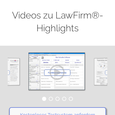
Videos zu LawFirm®-
Highlights
Team
 mit
Funktionsbereiche
nterprise
mit Do
Kostenloses Testsystem anfordern